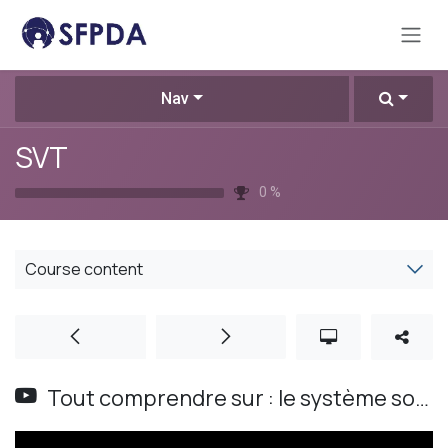
Skip to Content
Nav
SVT
0
%
Course content
Tout comprendre sur : le système solaire