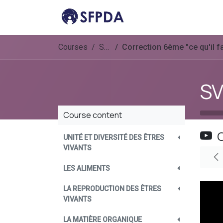
Skip to Content
Home
Solutions
Pr
Courses
SVT
Correction 6ème "ce qu'il faut re
S
Course content
UNITÉ ET DIVERSITÉ DES ÊTRES
VIVANTS
LES ALIMENTS
LA REPRODUCTION DES ÊTRES
VIVANTS
LA MATIÈRE ORGANIQUE