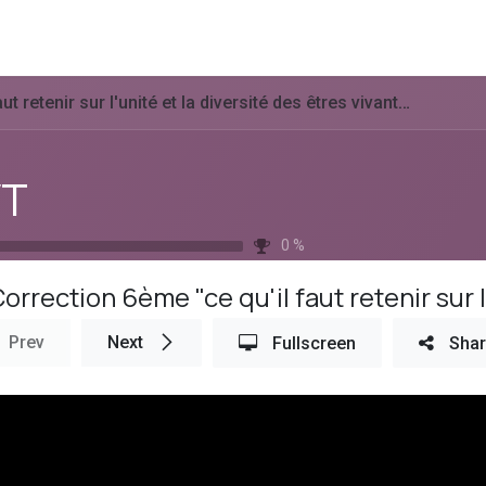
icing
Request Demo
Team
Event
About Us
tenir sur l'unité et la diversité des êtres vivants" séance 1
VT
0
%
Prev
Next
Fullscreen
Sha