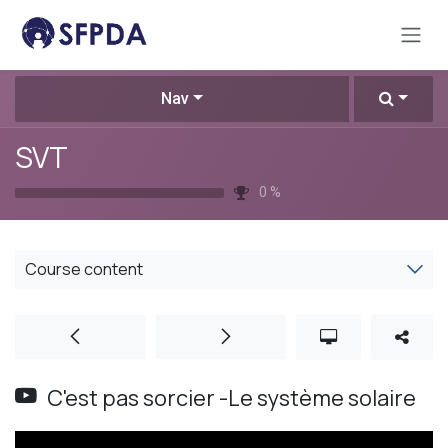
Skip to Content
Nav
SVT
0
%
Course content
C'est pas sorcier -Le système solaire