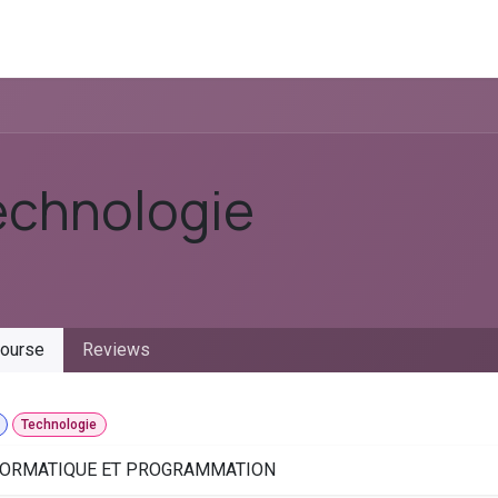
icing
Request Demo
Team
Event
About Us
echnologie
ourse
Reviews
Technologie
FORMATIQUE ET PROGRAMMATION