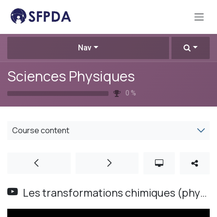
Skip to Content
Nav
Sciences Physiques
0
%
Course content
Les transformations chimiques (physique-chimie - 4ème)