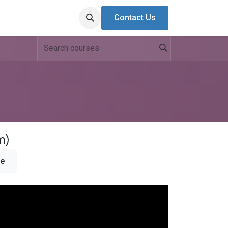
Contact Us
m)
re