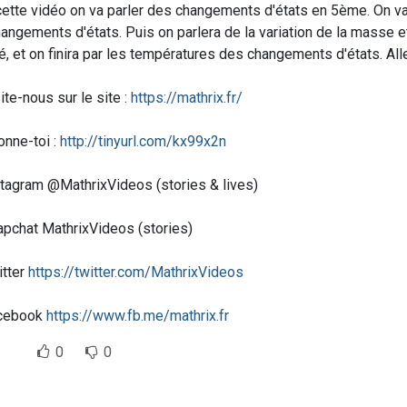
ette vidéo on va parler des changements d'états en 5ème. On va
angements d'états. Puis on parlera de la variation de la masse e
é, et on finira par les températures des changements d'états. Alle
ite-nous sur le site :
https://mathrix.fr/
nne-toi :
http://tinyurl.com/kx99x2n
tagram @MathrixVideos (stories & lives)
pchat MathrixVideos (stories)
itter
https://twitter.com/MathrixVideos
cebook
https://www.fb.me/mathrix.fr
g
0
0