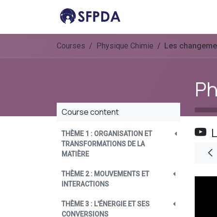
Skip to Content
Home
Solutions
Pr
Courses
Physique Chimie
Les changement
Ph
Course content
L
THÈME 1 : ORGANISATION ET
TRANSFORMATIONS DE LA
MATIÈRE
THÈME 2 : MOUVEMENTS ET
INTERACTIONS
THÈME 3 : L'ÉNERGIE ET SES
CONVERSIONS