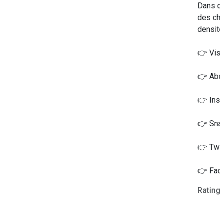
Dans c
des ch
densit
👉 Vis
👉 Abo
👉 Ins
👉 Sna
👉 Tw
👉 Fa
Ratin