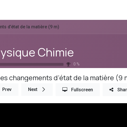
icing
Request Demo
Team
Event
About Us
s d’état de la matière (9 m)
ysique Chimie
0
%
es changements d’état de la matière (9 
Prev
Next
Fullscreen
Sha